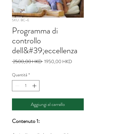
SKU: BC-E
Programma di
controllo
dell&#39;eccellenza
Prezzo
Prezzo
 2500,00 HKD 
1950,00 HKD
regolare
scontato
Quantità
*
Aggiungi al carrello
Contenuto 1: