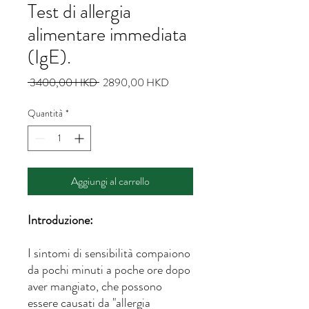
Test di allergia
alimentare immediata
(IgE).
Prezzo
Prezzo
 3400,00 HKD 
2890,00 HKD
regolare
scontato
Quantità
*
Aggiungi al carrello
Introduzione:
I sintomi di sensibilità compaiono
da pochi minuti a poche ore dopo
aver mangiato, che possono
essere causati da "allergia