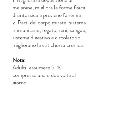
1. Migliora la deposizione di
melanina, migliora la forma fisica,
disintossica e previene l'anemia
2. Parti del corpo mirate: sistema
immunitario, fegato, reni, sangue,
sistema digestivo e circolatorio,
migliorano la stitichezza cronica.
Nota:
Adulti: assumere 5-10
compresse una o due volte al
giorno
Bambini: assumere 1-4
compresse una o due volte al
giorno o come consiglio
professionale di un nutrizionista.
Persone particolarmente adatte:
Più carne e meno verdure,