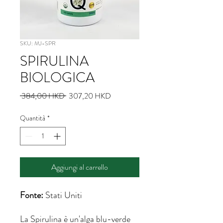
SKU: MJ-SPR
SPIRULINA
BIOLOGICA
Prezzo
Prezzo
 384,00 HKD 
307,20 HKD
regolare
scontato
Quantità
*
Aggiungi al carrello
Fonte:
Stati Uniti
La Spirulina è un'alga blu-verde