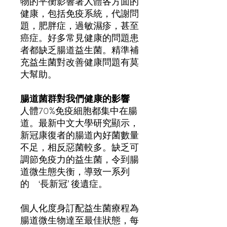
物的平衡影響著人體各方面的
健康，包括免疫系統
，
代謝問
題，肥胖症，過敏濕疹，甚至
癌症。好多常見健康的問題患
者都缺乏腸道益生菌。精準補
充益生菌對改善健康問題有莫
大幫助。
腸道菌群對我們健康的影響
人體
70%
免疫細胞都集中在腸
道。最新中文大學研究顯示，
新冠康復者的腸道內好菌數量
不足，相反惡菌較多。缺乏可
調節免疫力的益生菌，令到腸
道微生態失衡，導致一系列
的
‘
長新冠
’
後
遺症
。
個人化度身訂配益生菌療程為
腸道微生物達至最佳狀態，每