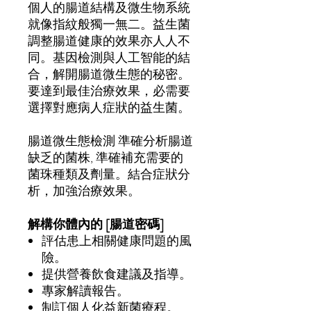
個人的腸道結構及微生物系統
就像指紋般獨一無二。益生菌
調整腸道健康的效果亦人人不
同。基因檢測與人工智能的結
合，解開腸道微生態的秘密。
要達到最佳治療效果，必需要
選擇對應病人症狀的益生菌。
腸道微生態檢測
準確分析腸道
缺乏的菌株
,
準確補充需要的
菌珠種類及劑量。結合症狀分
析，加強治療效果。
解構你體內的
[
腸道密碼
]
評估患上相關健康問題的風
險。
提供營養飲食建議及指導。
專家解讀報告。
制訂個人化益新菌療程。