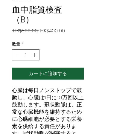
血中脂質検査
（B）
通
セ
 HK$500.00 
HK$400.00
常
ー
価
ル
数量
*
格
価
格
カートに追加する
心臓は毎日ノンストップで鼓
動し、心臓は1日に10万回以上
鼓動します。冠状動脈は、正
常な心臓機能を維持するため
に心臓細胞が必要とする栄養
素を供給する責任がありま
す。冠状動脈が閉塞すると、