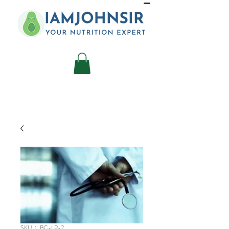
SKU： BC-LP-2