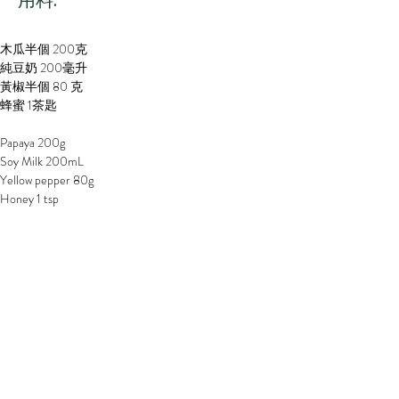
​用料:
木瓜半個 200克
純豆奶 200毫升
黃椒半個 80 克
蜂蜜 1茶匙
Papaya 200g
Soy Milk 200mL
Yellow pepper 80g
Honey 1 tsp
步驟:
1. 木瓜洗淨去皮去籽後，切成小片備用
2. 黃椒洗淨切成小件備用
3. 將所有材料放入攪拌器攪勻
4. 加入蜂蜜調味即成