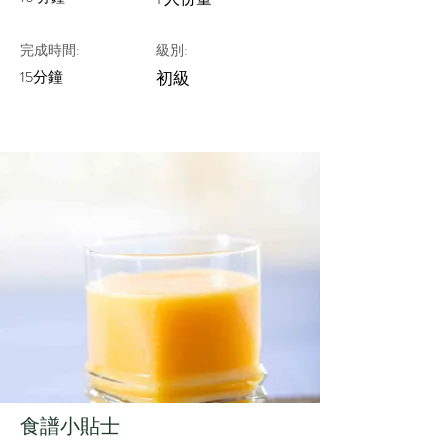
完成時間:
級別:
15分鐘
初級
​食譜小貼士