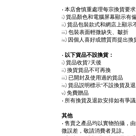
• 本店會慎重處理每宗換貨要
i) 貨品顏色和電腦屏幕顯示有
ii) 貨品包裝款式和網店上顯示
iii) 包裝表面輕微缺失、皺折
iv) 因個人喜好或體質而提出換
•
以下貨品不設換貨：
i) 貨品收貨7天後
ii) 換貨貨品不可再換
iii) 已開封及使用過的貨品
iv) 貨品説明標示“不設換貨及
v) 免費贈品
• 所有換貨及退款安排如有爭
其他
• 售賣之產品均以實物拍攝，
微誤差，敬請消費者見諒。