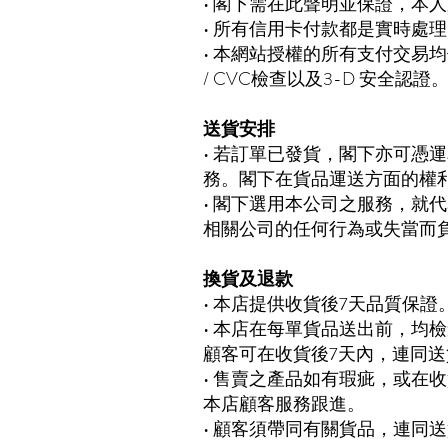
• 閣下需在此聲明並保證，本
• 所有信用卡付款都是實時處
• 本網站授權的所有支付交易均使用 
/ CVC檢查以及3-D 安全認證
送貨安排
• 若訂單已發貨，閣下亦可憑
務。閣下在貨品運送方面的權
• 閣下選用本公司之服務，就
相關公司的任何行為或失當而
換貨及退款
• 本店提供收貨後7天品質保
• 本店在每單貨品送出前，均
顧客可在收貨後7天內，連同
• 售賣之產品如有瑕疵，或在
本店顧客服務跟進。
• 顧客須帶同有關貨品，連同