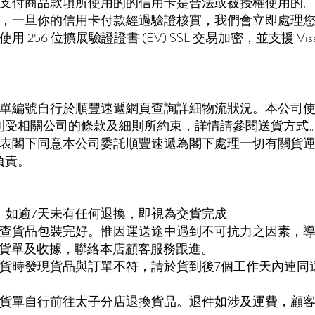
人支付商品款項所使用的的信用卡是合法或被授權使用的
理，一旦你的信用卡付款經過驗證核實，我們會立即處理
256 位擴展驗證證書 (EV) SSL 交易加密，並支援 Vis
。
運單編號自行於順豐速遞網頁查詢詳細物流狀況。本公司
利受相關公司的條款及細則所約束，詳情請參閱送貨方式
代表閣下同意本公司委託順豐速遞為閣下處理一切有關貨
負責。
證。如逾7天未有任何退換，即視為交貨完成。
檢查貨品包裝完好。惟因運送途中遇到不可抗力之因素，
送貨單及收據，聯絡本店顧客服務跟進。
收貨時發現貨品與訂單不符，請於貨到後7個工作天內連同
送貨單自行前往太子分店退換貨品。退件如涉及運費，顧