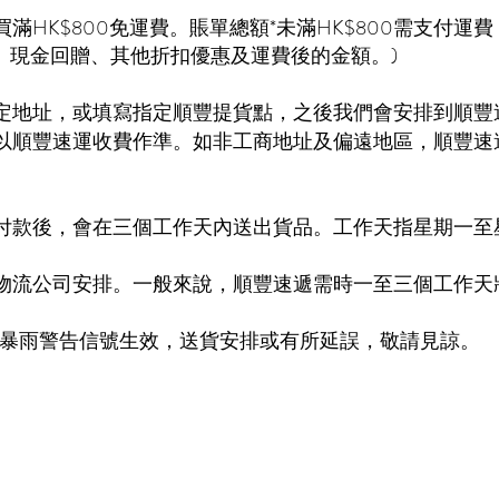
滿HK$800免運費。賬單總額*未滿HK$800需支付運
券、現金回贈、其他折扣優惠及運費後的金額。)
定地址，或填寫指定順豐提貨點，之後我們會安排到順豐
以順豐速運收費作準。如非工商地址及偏遠地區，順豐速
付款後，會在三個工作天內送出貨品。工作天指星期一至
物流公司安排。一般來說，順豐速遞需時一至三個工作天
色暴雨警告信號生效，送貨安排或有所延誤，敬請見諒。