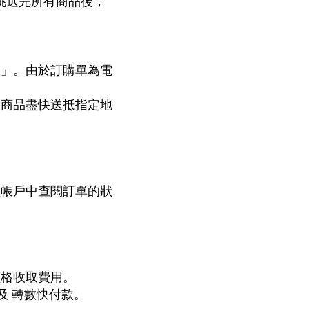
挑選完所有商品後，
帳」。由於訂購單為電
保商品盡快送抵指定地
員帳戶中查閱訂單的狀
價格收取費用。
K 及 轉數快付款。