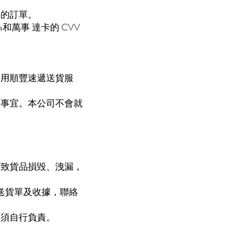
。
您的訂單。
a和萬事 達卡的 CVV
使用順豐速遞送貨服
。
運事宜。本公司不會就
導致貨品損毀、洩漏，
送貨單及收據，聯絡
客須自行負責。