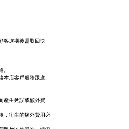
顧客逾期後需取回快
絡。
絡本店客戶服務跟進。
而產生延誤或額外費
後，衍生的額外費用必