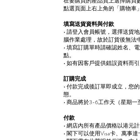
在要購買的產品頁上選擇購買
點選頁面上右上角的「購物車
填寫送貨資料與付款
• 請登入會員帳號，選擇送貨
腦作業處理，故於訂貨後無法
• 填寫訂購單時請確認姓名、
點。
• 如有因客戶提供錯誤資料而
訂購完成
• 付款完成後訂單即成立，您
態。
• 商品將於3-6工作天（星
付款
• 網店內所有產品價格以港元
• 閣下可以使用Visa卡、萬事達卡、