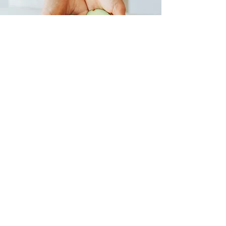
​Services clés
gestion du poids
Thérapie nutritionnelle prénatale et postnatale
Physiothérapie Bien-être Détox