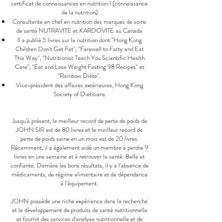
certificat de connaissances en nutrition I (connaissance
de la nutrition)
Consultante en chef en nutrition des marques de soins
de santé NUTRAVITE et KARDOVITE au Canada
Il a publié 5 livres sur la nutrition dont "Hong Kong
Children Don't Get Fat", "Farewell to Fatty and Eat
This Way", "Nutritionist Teach You Scientific Health
Care", "Eat and Lose Weight Fasting 98 Recipes" et
"Rainbow Diète".
Vice-président des affaires extérieures, Hong Kong
Society of Dietitians
Jusqu'à présent, le meilleur record de perte de poids de
JOHN SIR est de 80 livres et le meilleur record de
perte de poids saine en un mois est de 20 livres.
Récemment, il a également aidé un membre à perdre 9
livres en une semaine et à retrouver la santé. Belle et
confiante. Derrière les bons résultats, il y a l'absence de
médicaments, de régime alimentaire et de dépendance
à l'équipement.
JOHN possède une riche expérience dans la recherche
et le développement de produits de santé nutritionnelle
et fournit des services d'analyse nutritionnelle et de