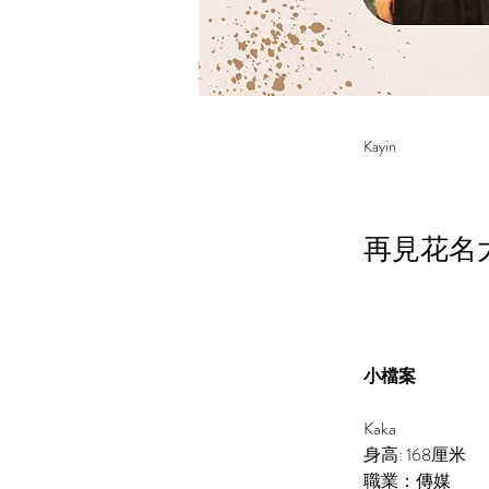
Kayin
再見花名
小檔案
Kaka
身高: 
168
厘米
職業：傳媒