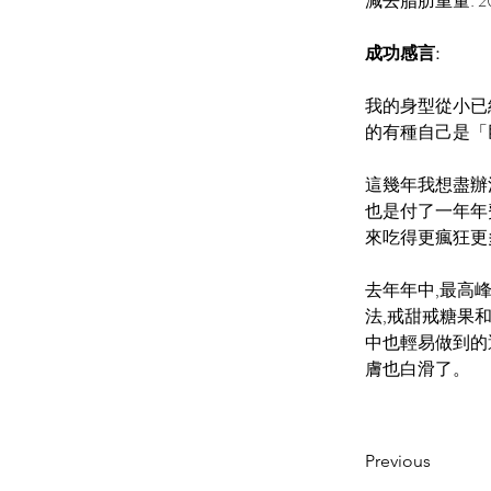
減去脂肪重量: 20
成功感言:
我的身型從小已
的有種自己是「
這幾年我想盡辦
也是付了一年年
來吃得更瘋狂更
去年年中,最高
法,戒甜戒糖果
中也輕易做到的
膚也白滑了。
Previous