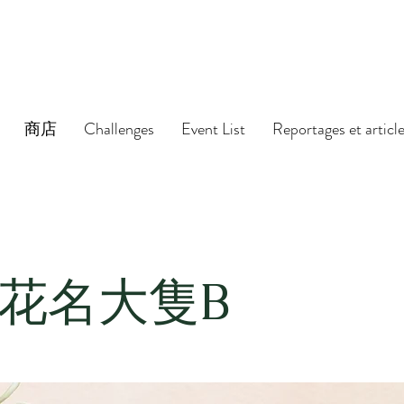
商店
Challenges
Event List
Reportages et articl
花名大隻B