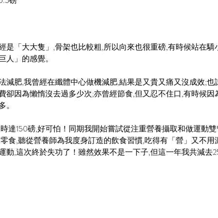
.5磅 
經是「大大隻」,骨架也比較粗,所以向來也很重磅,有時候站在驕
巨人」的感覺。
法減肥,我曾經在纖體中心做機減肥,結果是又貴又痛又沒成效;也試
費卻因為懶惰沒去過多少次;亦曾經節食,但又忍不住口,有時候因
多。
峰時達150磅,好可怕！同期我開始嘗試從注重營養攝取和做運動
和零食,聽從營養師為我度身訂造的飲食習慣,吃得有「營」又不用
運動,這次終於失功了！雖然效果不是一下子,但這一年我共減去25