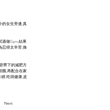
小的女生旁邊,真
過做Gym,結果
為忍得太辛苦,換
雙管齊下的減肥方
涯餓,再配合在家
磅,吃得健康,皮
Next