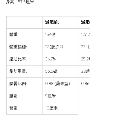
身高: 
157.5
厘米
減肥前:
減肥後:
體重
154磅
127.2磅
體重指標:
28(肥胖2)
23.1(過重)
脂肪比率:  
36.7%
25.2%
脂肪重量:
56.5磅
32磅
腰臀比例:
0.88 
(蘋果型)
0.86
腰圍
9厘米
臀圍
10厘米