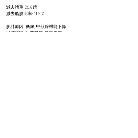
減去體重:26.8磅
減去脂肪比率: 11.5 %
肥胖原因: 糖尿, 甲狀腺機能下降
減肥原因: 改善體質, 遠離疾病
減肥感言:
“因為身體檢查時發現有尿酸高和血糖高,不想
長期服食藥物,加上平時多肉少菜的飲食習慣,
份量又食得比較多,所以決心去減肥,之前都有
試過減肥藥,但效果並不明顯,我認為營養及運
動幫助減肥相當有效,但開始減肥時候會遇上
困難,例如見到煎炸食物和蛋糕都忍口,但是成
功減肥同改善體質需要從飲食習慣開始,我成
功減去26.8磅,現在步行都較以往輕鬆,買衫又
Previous
Next
容易,可以揀選自己喜歡的衫。”