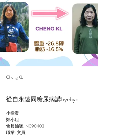
Cheng KL
從自永遠同糖尿病講byebye
小檔案
鄭小姐
會員編號: N090403
職業: 文員