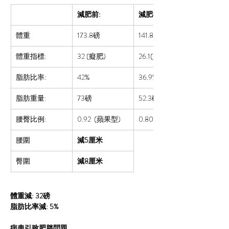
減肥前:
減肥後:
體重
173.8磅
141.8磅
體重指標:
32 (癡肥)
26.1(肥胖1)
脂肪比率:  
42%
36.9%
脂肪重量:
73磅
52.3磅
腰臀比例:
0.92  (蘋果型)
0.80 (正常)
腰圍
減5厘米
臀圍
減8厘米
體重減: 32磅
脂肪比率減: 5%
病患引致肥胖問題 