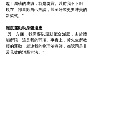
趣！減磅的成績，就是獎賞。以前我不下廚，
現在，卻喜歡自己烹調，甚至研製更要味美的
新菜式。”
輕度運動助身體適應:
“另一方面，我需要以運動配合減肥，由於體
能所限，這是我的弱項。事實上，
黃
先生所教
授的運動，就連我的物理治療師，都認同是非
常見效的消脂方法。”
成功感言:
“起初，我完全沒有信心，以為不可能成功，
因為我是病理性肥胖，
黃
先生卻胸有成竹，憑
著他豐富的經驗，他預知我會成功。原來，減
肥成功不是神蹟，也不是魔術，是要靠賴當事
人配合營養師的指導，加上決心、毅力、恆
心，才可以真正達標，讓不可能成為可能。”
“現在，我己超過醫生的要求，我減去了30
磅。如果我不要「搖搖減肥」－反彈，那便要
持之以恆。我一點也不擔心我會減肥反彈，因