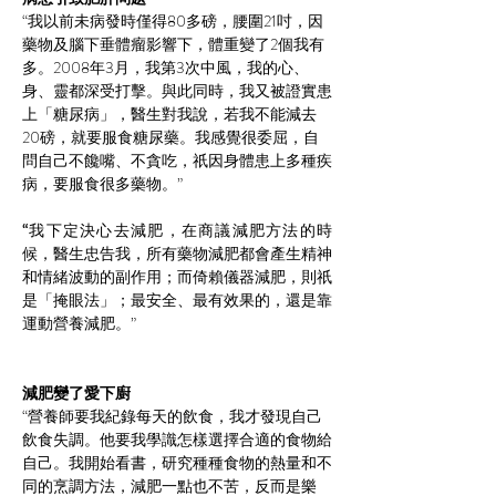
“我以前未病發時僅得80多磅，腰圍21吋，因
藥物及腦下垂體瘤影響下，體重變了2個我有
多。2008年3月，我第3次中風，我的心、
身、靈都深受打擊。與此同時，我又被證實患
上「糖尿病」，醫生對我說，若我不能減去
20磅，就要服食糖尿藥。我感覺很委屈，自
問自己不饞嘴、不貪吃，祇因身體患上多種疾
病，要服食很多藥物。”
“
我下定決心去減肥，在商議減肥方法的時
候，醫生忠告我，所有藥物減肥都會產生精神
和情緒波動的副作用；而倚賴儀器減肥，則祇
是「掩眼法」；最安全、最有效果的，還是靠
運動營養減肥。”
減肥變了愛下廚
“營養師要我紀錄每天的飲食，我才發現自己
飲食失調。他要我學識怎樣選擇合適的食物給
自己。我開始看書，研究種種食物的熱量和不
同的烹調方法，減肥一點也不苦，反而是樂