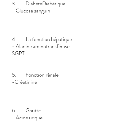
3. DiabèteDiabétique
- Glucose sanguin
4. La fonction hépatique
- Alanine aminotransférase
SGPT
5. Fonction rénale
-Créatinine
6. Goutte
- Acide urique
B) Test d'urine Test d'urine