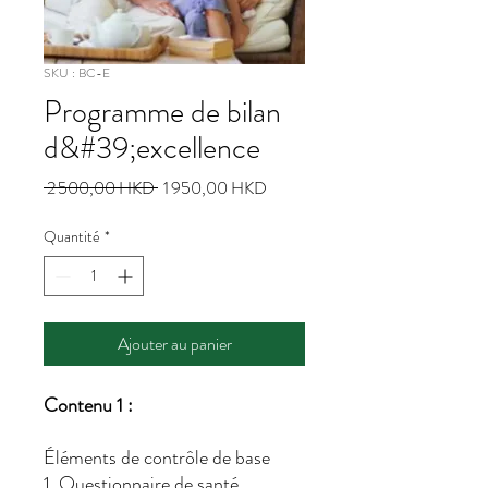
SKU : BC-E
Programme de bilan
d&#39;excellence
Prix
Prix
 2 500,00 HKD 
1 950,00 HKD
original
promotionnel
Quantité
*
Ajouter au panier
Contenu 1 :
Éléments de contrôle de base
1. Questionnaire de santé