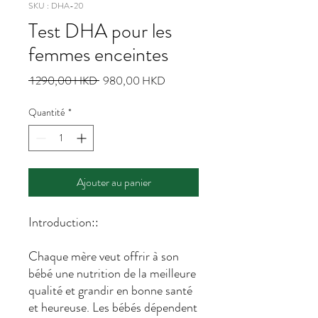
SKU : DHA-20
Test DHA pour les
femmes enceintes
Prix
Prix
 1 290,00 HKD 
980,00 HKD
original
promotionnel
Quantité
*
Ajouter au panier
Introduction::
Chaque mère veut offrir à son
bébé une nutrition de la meilleure
qualité et grandir en bonne santé
et heureuse. Les bébés dépendent