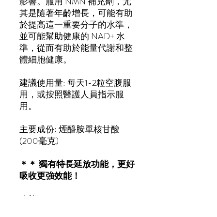
影響。服用 NMN 補充劑，尤
其是隨著年齡增長，可能有助
於提高這一重要分子的水準，
並可能幫助健康的 NAD+ 水
準，從而有助於能量代謝和整
體細胞健康。
建議使用量: 每天1-2粒空腹服
用，或按照醫護人員指示服
用。
主要成份: 煙醯胺單核甘酸
(200毫克)
＊＊ 獨有特長延放功能，更好
吸收更強效能！
功能:
1.修復受損細胞