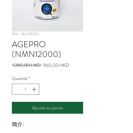
SKU : MJ-AP200
AGEPRO
(NMN12000)
Prix
Prix
 1 280,00 HKD 
960,00 HKD
original
promotionnel
Quantité
*
Ajouter au panier
簡介: