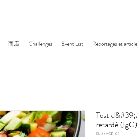
商店
Challenges
Event List
Reportages et articl
Test d&#39;al
retardé (IgG
SKU : ACE-02