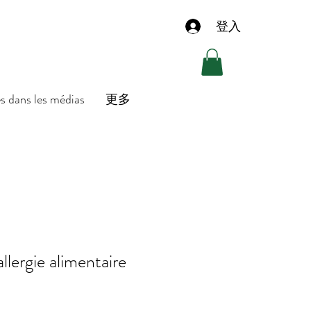
登入
es dans les médias
更多
lergie alimentaire
)