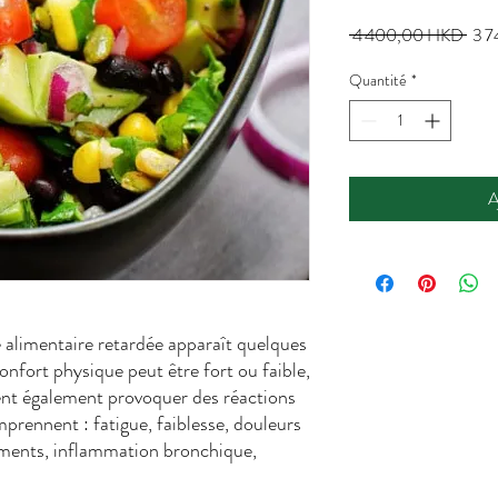
Prix
 4 400,00 HKD 
3 
origi
Quantité
*
A
ie alimentaire retardée apparaît quelques
confort physique peut être fort ou faible,
vent également provoquer des réactions
prennent : fatigue, faiblesse, douleurs
ments, inflammation bronchique,