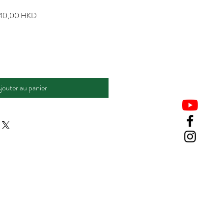
Prix
740,00 HKD
nal
promotionnel
jouter au panier