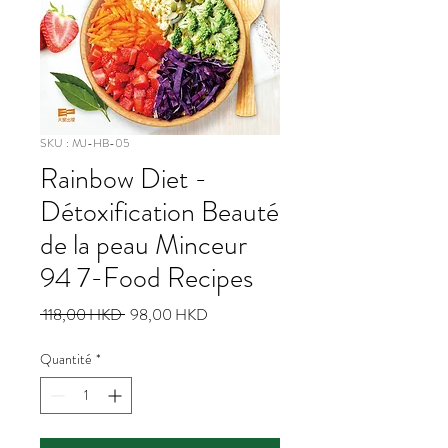
SKU : MJ-HB-05
Rainbow Diet -
Détoxification Beauté
de la peau Minceur
94 7-Food Recipes
Prix
Prix
 118,00 HKD 
98,00 HKD
original
promotionnel
Quantité
*