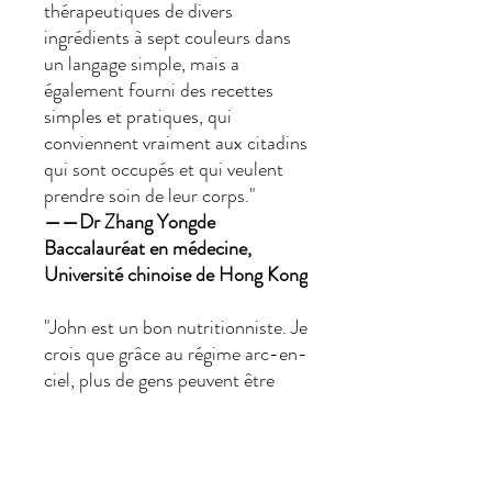
thérapeutiques de divers
ingrédients à sept couleurs dans
un langage simple, mais a
également fourni des recettes
simples et pratiques, qui
conviennent vraiment aux citadins
qui sont occupés et qui veulent
prendre soin de leur corps."
——Dr Zhang Yongde
Baccalauréat en médecine,
Université chinoise de Hong Kong
"John est un bon nutritionniste. Je
crois que grâce au régime arc-en-
ciel, plus de gens peuvent être
aidés à manger sainement et
sainement ! "
──Dr
Wilson Fung
Médecin