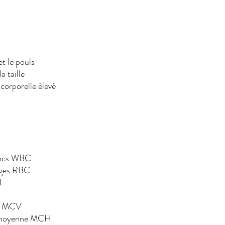
té
et le pouls
 et la taille
 corporelle élevé
lobules blancs WBC
obules rouges RBC
e 
V/HCT
re moyen MCV
e moyenne MCH