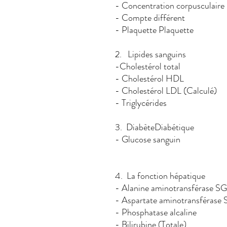
- Concentration corpuscul
- Compte différent
- Plaquette Plaquette
2. Lipides sanguins
-Cholestérol t
- Cholestérol HDL
- Cholestérol LDL (Calculé)
- Triglycérides
3. DiabèteDiabétique
- Glucose sanguin
4. La fonction hépatique
- Alanine amino
- Aspartate aminotransféras
- Phosphatase alcal
- Bilirubine (Totale)