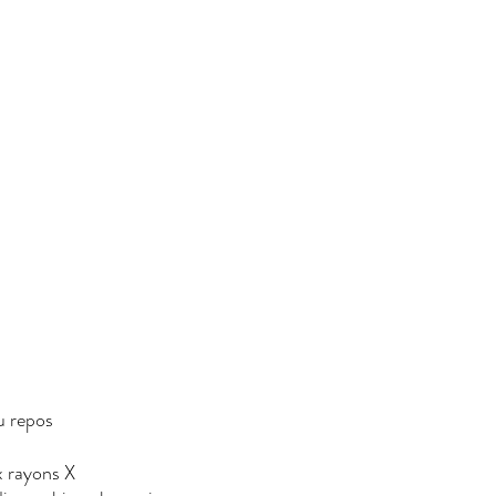
ine
ramme au repos
x rayons X