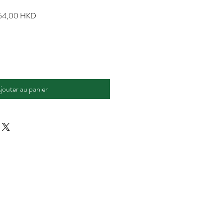
Prix
464,00 HKD
nal
promotionnel
jouter au panier