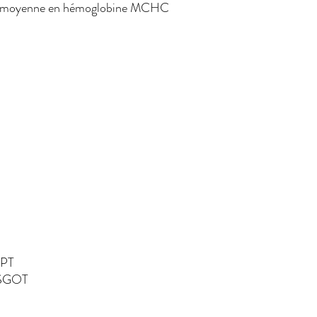
aire moyenne en hémoglobine MCHC
otal
transférase SGPT
e SGOT
ine