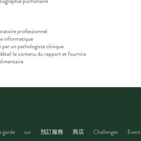
iographie pulmonaire
oratoire professionnel
yse informatique
 par un pathologiste clinique
détail le contenu du rapport et fournira
alimentaire
e garde
sur
預訂服務
商店
Challenges
Event 