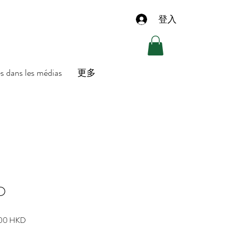
登入
es dans les médias
更多
O
Prix
00 HKD