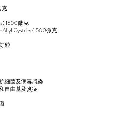
0毫克
ls) 1500微克
yl Cysteine) 500微克
次1粒
抗細菌及病毒感染
和自由基及炎症
環