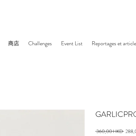
商店
Challenges
Event List
Reportages et articl
GARLICPR
Prix
 360,00 HKD 
288,