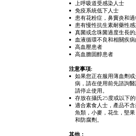
上呼吸道受感染人士
免疫系統低下人士
患有花粉症，鼻竇炎和過
患有慢性抗生素耐藥性感
真菌或念珠菌過度生長的
血液循環不良和相關疾病
高血壓患者
高血膽固醇患者
注意事項:
如果您正在服用薄血劑或
病，請在使用前先諮詢醫
請停止使用。
存放在攝氏25度或以下
適合素食人士，產品不含
魚類，小麥，花生，堅果
和防腐劑。
其他：