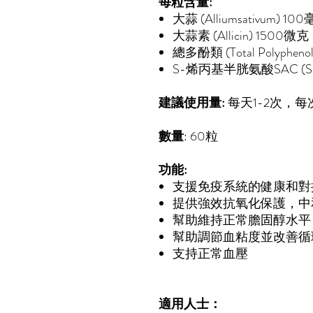
每粒含量:
大蒜 (Alliumsativum) 10
大蒜素 (Allicin) 1500微克
總多酚類 (Total Polypheno
S-烯丙基半胱氨酸SAC (S-All
建議使用量:
每天1-2次，每
數量
: 60粒
功能:
支援免疫系統的健康和對
提供強效抗氧化保護，中
幫助維持正常膽固醇水平
幫助調節血粘度並改善循
支持正常血壓
適用人士：