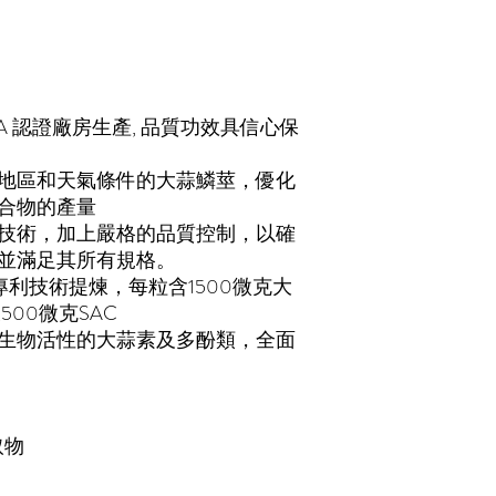
DA 認證廠房生產, 品質功效具信心保
地區和天氣條件的大蒜鱗莖，優化
合物的產量
技術，加上嚴格的品質控制，以確
並滿足其所有規格。
️透過專利技術提煉，每粒含1500微克大
500微克SAC
生物活性的大蒜素及多酚類，全面
取物