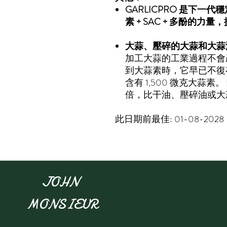
GARLICPRO 是下一
素 + SAC + 多酚的
大蒜、壓碎的大蒜和大蒜
加工大蒜的工業過程不會
到大蒜素時，它早已不復
含有 1,500 微克大蒜
倍，比干油、壓碎油或大
此日期前最佳: 01-08-2028
JOHN
MONSIEUR