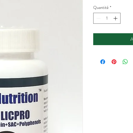
origina
Quantité
*
A