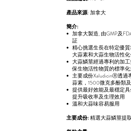
產品來源
: 加拿大
簡介:
加拿大製造, 由GMP及F
証
精心挑選生長在特定優質
大蒜素和大蒜生物活性化
大蒜鱗莖經過專利的加工
保生物活性物質的標準化
主要成份XaludicinⓇ
蒜素，1500微克多酚類及
提供最好效能及最穩定具
提升吸收率及生理效用
溫和大蒜味容易服用
主要成份:
精選大蒜鱗莖提