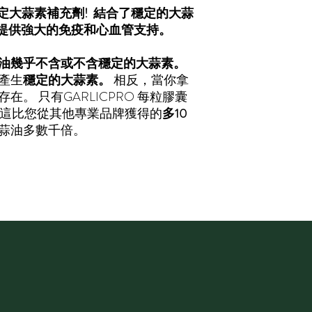
代穩定大蒜素補充劑! 結合了穩定的大蒜
力量，提供強大的免疫和心血管支持。
油幾乎不含或不含穩定的大蒜素。
產生
穩定的大蒜素。
相反，當你拿
存在。 只有
GARLICPRO
每粒膠囊
素。 這比您從其他專業品牌獲得的
多
10
蒜油多數千倍。