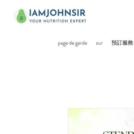
page de garde
sur
預訂服務