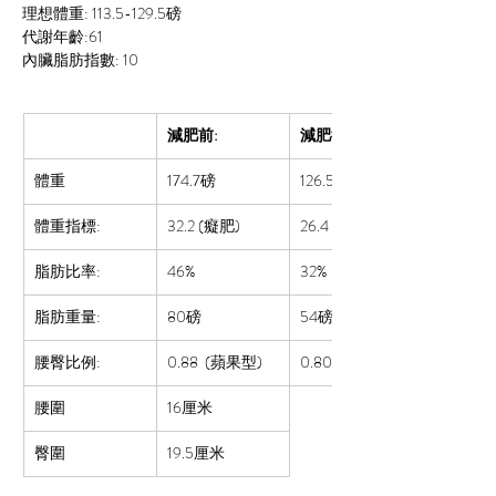
理想體重: 113.5-129.5磅
代謝年齡:61
內臟脂肪指數: 10
減肥前:
減肥後:
體重
174.7磅
126.5
磅
體重指標:
32.2 (癡肥)
26.4 (肥胖2)
脂肪比率:  
46%
32%
脂肪重量:
80磅
54磅
腰臀比例:
0.88  (蘋果型)
0.80 (正常)
腰圍
16厘米
臀圍
19.5厘米