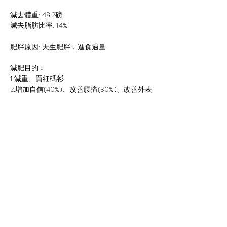
減去體重: 48.2磅
減去脂肪比率: 14%
肥胖原因: 天生肥胖，進食過量
減肥目的︰
1.減重、買細碼衫
2.增加自信(40%)、改善腰痛(30%)、改善外表
(30%)
減肥感言:
"一直都想減肥，但常常都與一班朋友高高興
興外出用膳，傾傾講講之下，疑吃下不少，在
朋友面前沒有刻意控制飲食。所以每次吃包後
都很有衝動由下一餐開始要減肥，總是缺忽恒
心，很容易反彈，很難成功。女孩子另一原因
當然是因爲外表及形象，但時裝店的碼數總是
細碼或偏細，很難會買到合心水的衣服，令我
有欠自信，希望減肥可以提升信心、外表及形