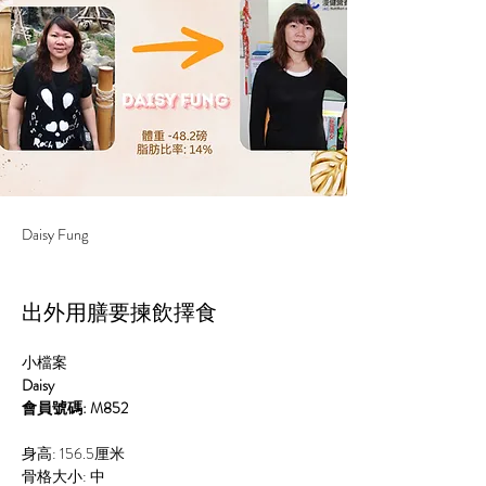
Daisy Fung
出外用膳要揀飲擇食
小檔案
Daisy
會員號碼: M852
身高: 156.5厘米
骨格大小: 中