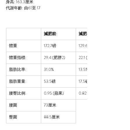
身高: 163.3厘米
代謝年齡: 由61至 17
減肥前:
減肥後:
體重
172.7磅
129.6磅
體重指標:
29.4 (肥胖2)
22.1 (正常)
脂肪比率:  
31.0%
13.5%
脂肪重量:
53.5磅
17.5磅
腰臀比例:
0.95 (蘋果)
0.82 (蘋果)
腰圍
73厘米
臀圍
88.5厘米