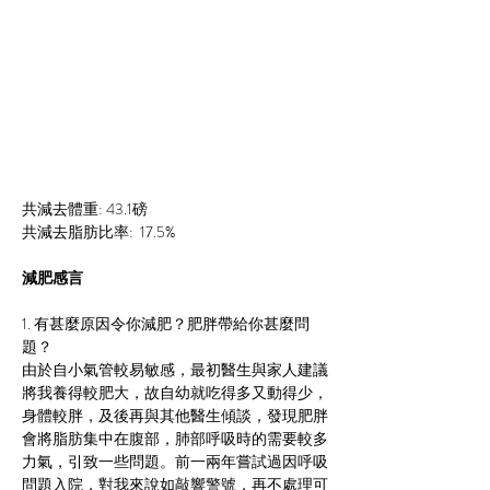
共減去體重: 43.1磅
共減去脂肪比率:  17.5%
減肥感言
1. 有甚麼原因令你減肥？肥胖帶給你甚麼問
題？
由於自小氣管較易敏感，最初醫生與家人建議
將我養得較肥大，故自幼就吃得多又動得少，
身體較胖，及後再與其他醫生傾談，發現肥胖
會將脂肪集中在腹部，肺部呼吸時的需要較多
力氣，引致一些問題。前一兩年嘗試過因呼吸
問題入院，對我來說如敲響警號，再不處理可