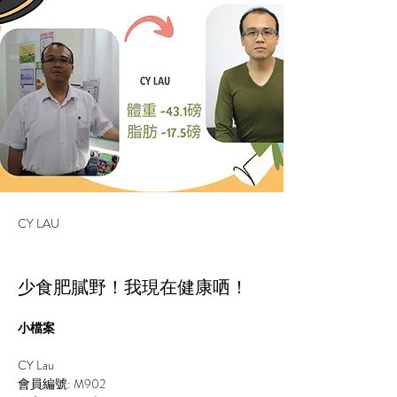
CY LAU
少食肥膩野！我現在健康哂！
小檔案
CY Lau
會員編號: M902