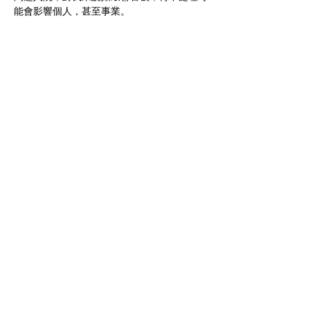
能會影響個人，甚至事業。
2. 有沒有試過甚麼方法減肥？
在入大學前，首以步行及控制飲食方式控制體
重，健康也較好，但工作後，飲食較難控制，
又再變得肥胖。
3. 你個人認為肥胖的原因是甚麼？
以我個人情況，我覺得肥胖是源於食量大，又
喜歡油炸食物，另外較少運動。之前試過每天
步行減肥，雖可見成果，但要每天花１至２小
時運動於工作時是較難持之以恆，而且與客戶
食飯也難於控制食物的種類和份量，所以現在
希望除能對食物的種類和份量控制方面有更多
的認知，故能從源頭控制體重。
4. 減肥成功後有甚麼感想？
減肥成功後，不僅在工作上有幫助，也可改善
儀表，夏天時也不會太辛苦，真的很高興能參
加這個減肥計劃，人更健康，做任何事都更有
Previous
Next
自信。而且只要有恆心，沒有難成的事！