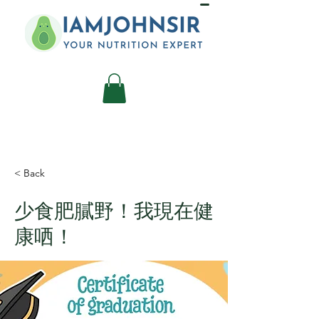
< Back
少食肥膩野！我現在健
康哂！