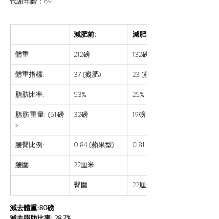
代謝年齡：69
減肥前:
減肥後:
體重
212磅
132
磅
體重指標:
37 (癡肥)
23 (標準)
脂肪比率:  
53%
25%
脂肪重量: (51磅
32磅
19磅
>
腰臀比例:
0.84
 (蘋果型)
0.81
腰圍
22厘米
臀圍
22厘米
減去體重:80磅
減去脂肪比率: 28.7%