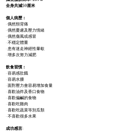
全身共減59厘米
個人病歷︰
· 偶然頸背痛
· 偶然憂慮及壓力情緒
· 偶然傷風或感冒　
· 不穩定體重
· 患有迷走神經性暈歇
· 增多次努力減肥
飲食習慣︰
· 容易感肚餓
· 容易水腫
· 面對壓力會容易增加食量
· 喜歡油炸及香口食物
· 喜歡偏鹹的食物
· 喜歡吃雞肉
· 喜歡吃蔬菜等別瓜類
· 不喜歡很多水果
成功感言: