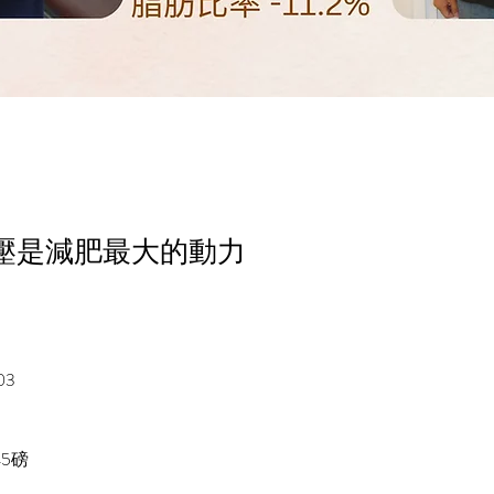
壓是減肥最大的動力
03
45磅