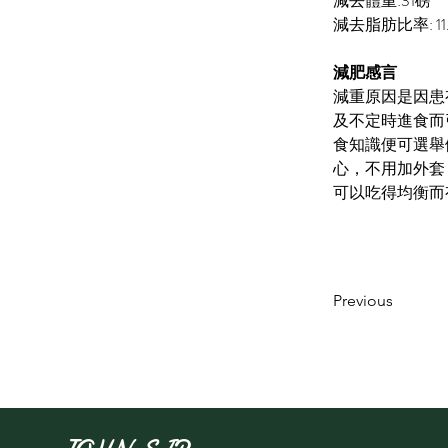
減去體重:31磅
減去脂肪比率: 11.
減肥感言
減重原因是因患
及不定時進食而
食知識便可選舉
心，不用加外套
可以吃得均衡而
Previous