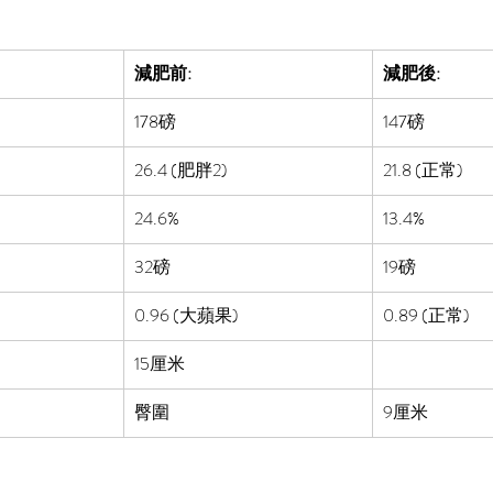
減肥前:
減肥後:
178磅
147
磅
26.4 (肥胖2)
21.8 (正常)
24.6%
13.4%
32磅
19磅
0.96 (大蘋果)
0.89 (正常)
15厘米
臀圍
9厘米