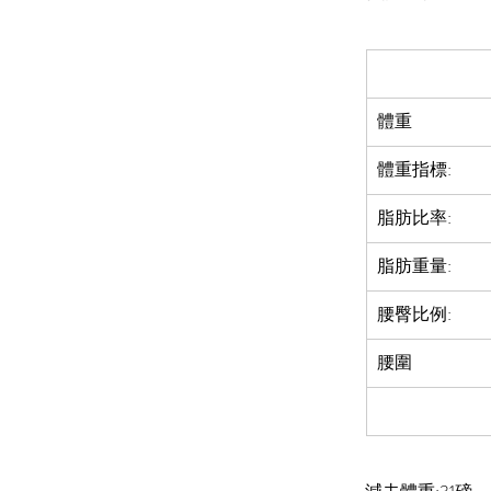
體重
體重指標:
脂肪比率:  
脂肪重量:
腰臀比例:
腰圍