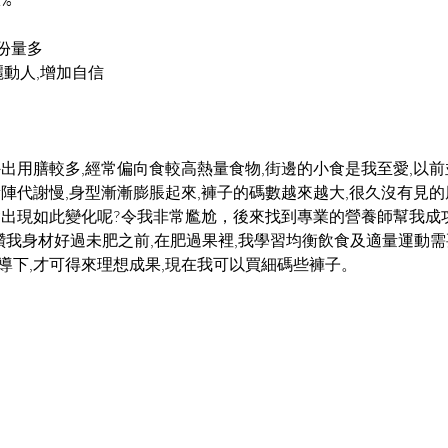
2%
 份量多
麗動人,增加自信
外出用膳較多,經常偏向食較高熱量食物,街邊的小食是我至愛,以前
新陣代謝慢,身型漸漸膨脹起來,褲子的碼數越來越大,很久沒有見的
會出現如此變化呢?令我非常尷尬，後來找到專業的營養師幫我成功
男友讚我身材好過未肥之前,在肥過果裡,我學習均衡飲食及適量運動需
導下,才可得來理想成果,現在我可以買細碼些褲子。