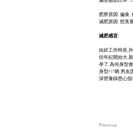
減去脂肪比率: 1
肥胖原因: 偏食,
減肥原因: 想美
減肥感言:
由於工作時長,
但年紀開始大,
孕了,為何身型
身型FIT晒,
深營養師悉心指
Previous