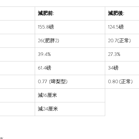
減肥前:
減肥後:
155.8
磅
124.5磅
26(肥胖2)
20.7(正常)
39.4%
27.3%
61.4磅
34磅
0.77 
 (啤梨型)
0.80 (正常)
減16厘米
減24厘米