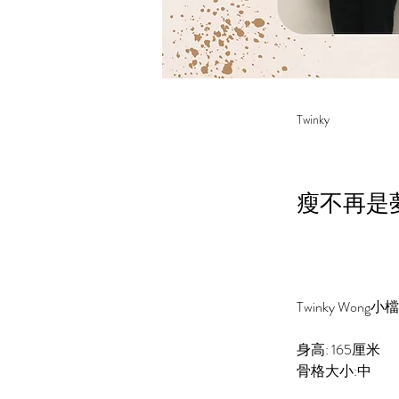
Twinky
瘦不再是
Twinky Wong
小檔
身高: 
165
厘米
骨格大小:中