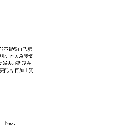
並不覺得自己肥,
朋友,也以為我懷
減去31磅,現在
要配合,再加上資
Next