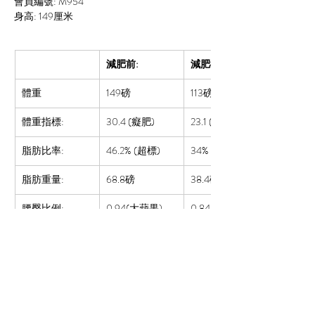
會員編號: M954
身高: 149厘米
減肥前:
減肥後:
體重
149磅
113磅
體重指標:
30.4 (癡肥)
23.1 (超重)
脂肪比率:  
46.2%
 (超標)
34%
 (超標)
脂肪重量:
68.8磅
38.4磅
腰臀比例:
0.94(大蘋果)
0.84 (小蘋果)
共減去體重: 36磅
共減去脂肪: 30.4磅
共減去脂肪%: 12.2%
Previous
Next