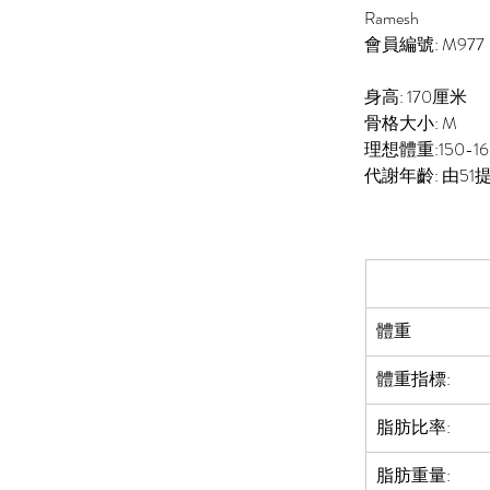
Ramesh
會員編號: M977
身高: 170厘米
骨格大小:
M
理想體重:150-1
代謝年齡: 由51提
體重
體重指標:
脂肪比率:  
脂肪重量: