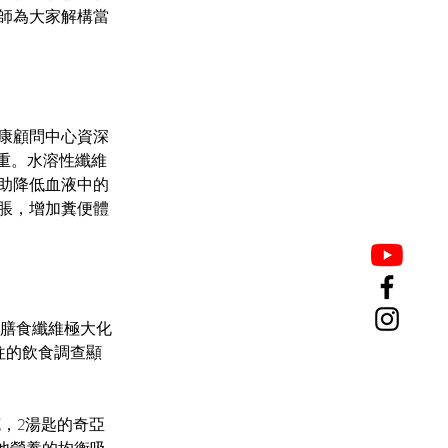
師為大家解構當
康顧問中心資深
減重。水溶性纖維
助降低血液中的
脹，增加糞便體
的膳食纖維極大化
過往的飲食調查顯
克，2湯匙的奇亞