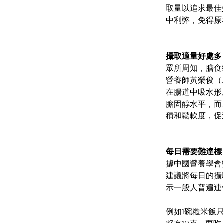
取量以追求最佳
中利弊，免得原
攝取適量好處多
眾所周知，膳食
營養師黃榮俊（
在腸道中吸水形
膽固醇水平，而
積和鬆軟度，促
每日需要難達標
據中國營養學會
建議將每日的攝
示一般人普遍連
例如1碗糙米飯只