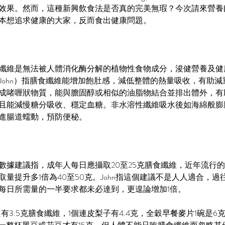
效果。然而，這種新興飲食法是否真的完美無瑕？今次請來營養
本想追求健康的大家，反而食出健康問題。
纖維是無法被人體消化酶分解的植物性食物成分，浚健營養及健
John）指膳食纖維能增加飽肚感，減低整體的熱量吸收，有助
成啫喱狀物質，能與膽固醇或相似的油脂物結合並排出體外，有
且能減慢糖分吸收、穩定血糖。非水溶性纖維吸水後如海綿般膨
進腸道蠕動，預防便秘。
數據建議指，成年人每日應攝取20至25克膳食纖維，近年流行
取量提升多1倍為40至50克。John指這個建議不是人人適合，
每日所需量的一半要求都未必達到，更遑論增加1倍。
有3.5克膳食纖維，1個連皮梨子有4.4克，全穀早餐麥片1碗是6