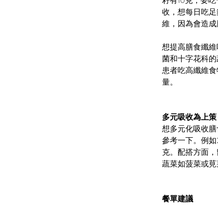
籽有10克，要
收，想每日吃足
維，因為會造成
想提高膳食纖維
菌和十字花科的
患者吃高纖維食
量。
多元吸收為上策
想多元化吸收膳
參考一下。例如2
克。配搭方面，
蔬菜如菠菜或莧
餐單建議