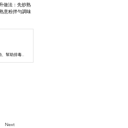
毫升做法：先炒熟
熟意粉拌勻調味
日常飲食中，經常聽到要吸收足夠的膳食纖維，皆因它能促進腸道蠕動、幫助排毒和減低熱量吸收。近年網絡上更興起「膳食纖維極大化」（Fibermaxxing）的飲食熱潮，許多人嘗試大幅提升攝取量以追求最佳效果。然而，這種新興飲食法是否真的完美無瑕？今次請來營養師為大家解構當中利弊，免得原本想追求健康的大家，反而食出健康問題。
Next