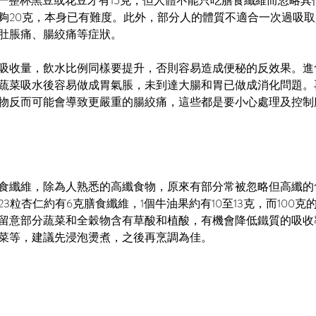
吃一整杯黑豆或花豆才有15克，但人體不能只吃膳食纖維而忽略其
夠20克，本身已有難度。此外，部分人的體質不適合一次過吸
肚脹痛、腸絞痛等症狀。
吸收量，飲水比例同樣要提升，否則容易造成便秘的反效果。進
蔬菜吸水後容易做成胃氣脹，未到達大腸和胃已做成消化問題。
物反而可能會導致更嚴重的腸絞痛，這些都是要小心處理及控制
食纖維，除為人熟悉的高纖食物，原來有部分常被忽略但高纖的
3粒杏仁約有6克膳食纖維，1個牛油果約有10至13克，而100克
留意部分蔬菜和全穀物含有草酸和植酸，有機會降低鐵質的吸收
菜等，建議先浸泡燙煮，之後再烹調為佳。