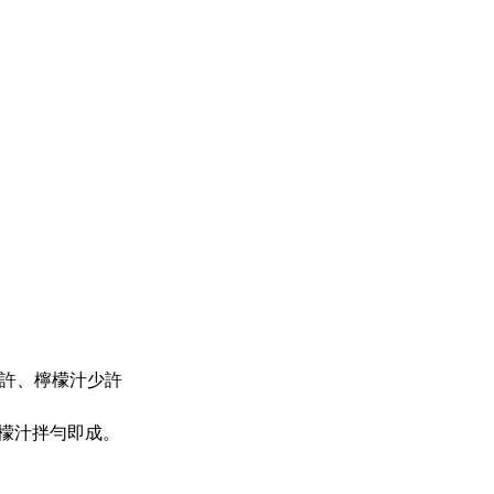
少許、檸檬汁少許
檬汁拌勻即成。