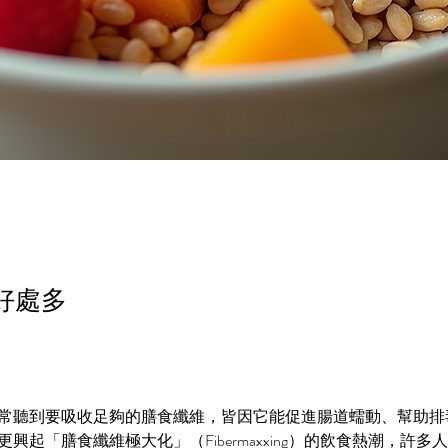
好處多
常聽到要吸收足夠的膳食纖維，皆因它能促進腸道蠕動、幫助排
興起「膳食纖維極大化」（Fibermaxxing）的飲食熱潮，許