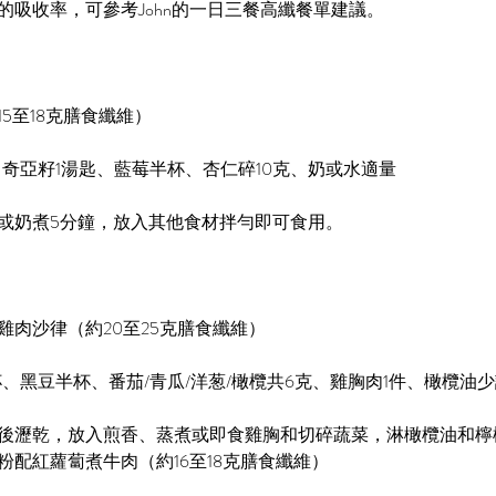
的吸收率，可參考John的一日三餐高纖餐單建議。
5至18克膳食纖維）
、奇亞籽1湯匙、藍莓半杯、杏仁碎10克、奶或水適量
或奶煮5分鐘，放入其他食材拌勻即可食用。
雞肉沙律（約20至25克膳食纖維）
杯、黑豆半杯、番茄/青瓜/洋葱/橄欖共6克、雞胸肉1件、橄欖油
後瀝乾，放入煎香、蒸煮或即食雞胸和切碎蔬菜，淋橄欖油和檸
粉配紅蘿蔔煮牛肉（約16至18克膳食纖維）