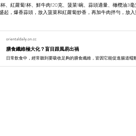
1杯、紅蘿蔔1杯、鮮牛肉120克、菠菜1碗、蒜頭適量、橄欖油3
盛起，爆香蒜頭，放入菠菜和紅蘿蔔炒香，再加牛肉拌勻，放入
orientaldaily.on.cc
膳食纖維極大化？盲目跟風易出禍