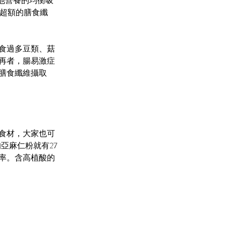
他營養的均衡吸
取超額的膳食纖
食過多豆類、菇
再者，腸易激症
膳食纖維攝取
食材，大家也可
的亞麻仁粉就有27
率。含高植酸的