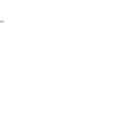
on
s
.G