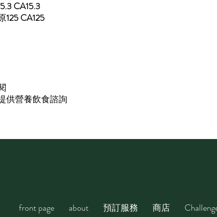
15.3 CA15.3
原
125 CA125
閱
提供營養飲食諮詢
front page
about
預訂服務
商店
Challeng