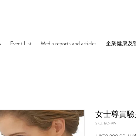
s
Event List
Media reports and articles
企業健康及
女士尊貴驗
SKU: BC-PW
Regu