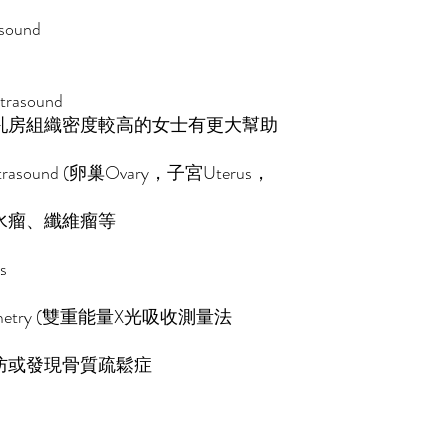
sound
情況
rasound
對乳房組織密度較高的女士有更大幫助
trasound (卵巢Ovary，子宮Uterus，
水瘤、纖維瘤等
s
tometry (雙重能量X光吸收測量法
防或發現骨質疏鬆症