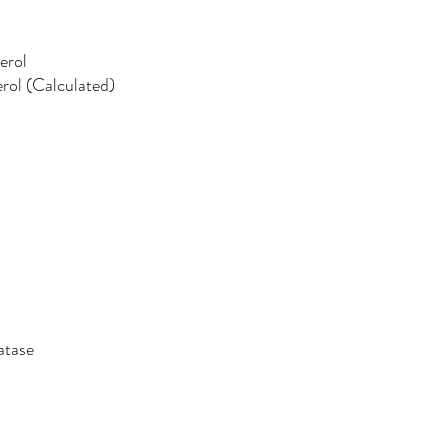
olesterol
rol
l (Calculated)
 SGPT
hosphatase
tinine