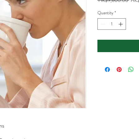
 HK$9,800.00 
HK$
Price
Quantity
*
ms