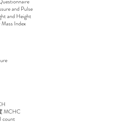
Questionnaire
re and Pulse
ght and Height
ss Index
ure
WBC
BC
V/HCT
MCV
CH
度 MCHC
al count