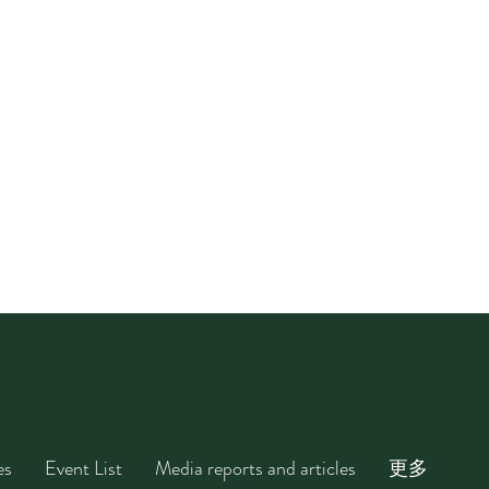
es
Event List
Media reports and articles
更多