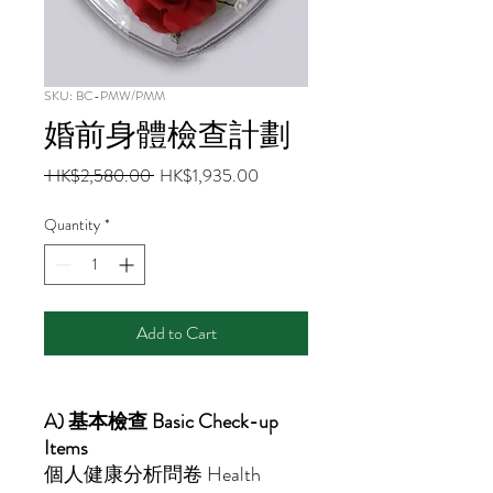
SKU: BC-PMW/PMM
婚前身體檢查計劃
Regular
Sale
 HK$2,580.00 
HK$1,935.00
Price
Price
Quantity
*
Add to Cart
A)
基本檢查
Basic Check-up
Items
個人健康分析問卷
Health