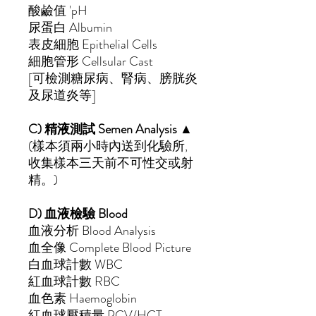
酸鹼值
'pH
尿蛋白
Albumin
表皮細胞
Epithelial Cells
細胞管形
Cellsular Cast
[
可檢測糖尿病、腎病、膀胱炎
及尿道炎等
]
C)
精液測試
Semen Analysis ▲
(
樣本須兩小時內送到化驗所
,
收集樣本三天前不可性交或射
精。
)
D)
血液檢驗
Blood
血液分析
Blood Analysis
血全像
Complete Blood Picture
白血球計數
WBC
紅血球計數
RBC
血色素
Haemoglobin
紅血球壓積量
PCV/HCT