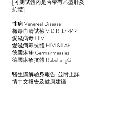
[
可測試體內是否帶有乙型肝炎
抗體
]
性病
Venereal Disease
梅毒血清試檢
V.D.R..L/RPR
愛滋病毒
HIV
愛滋病毒抗體
HIV
Ⅰ
&
Ⅱ
Ab
德國痳疹
Germanmeasles
德國痳疹抗體
Rubella IgG
醫生講解驗身報告, 並附上詳
情中文報告及健康建議
Comprehensive Health Check-
up Report with Health
Recommendations by Doctor
附加檢查項目 Optional Items
客戶如參加婚前檢查計劃, 便