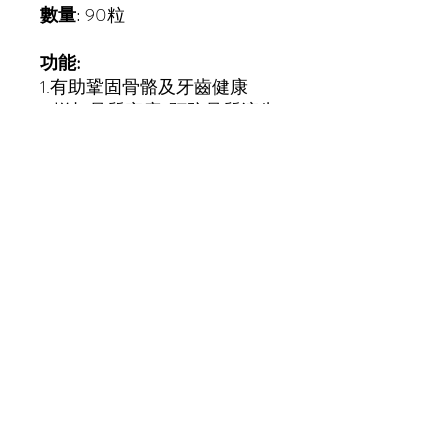
數量
: 90粒
功能:
1.有助鞏固骨骼及牙齒健康
2.增加骨質密度, 預防骨質流失
3.增強肌肉靈活性
4.調節體液及血壓平衡
5.增強免疫力
備註
:一般建議使用方法及用
量: 每日飽肚後3粒，每天1-2
次
此日期前最佳: 31-07-2026