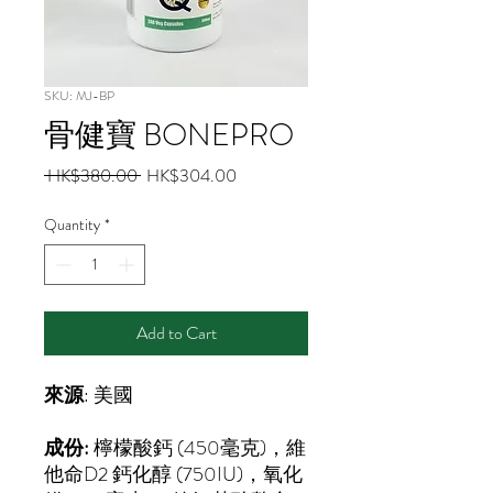
SKU: MJ-BP
骨健寶 BONEPRO
Regular
Sale
 HK$380.00 
HK$304.00
Price
Price
Quantity
*
Add to Cart
來源
: 美國
成份:
檸檬酸鈣 (450毫克)，維
他命D2 鈣化醇 (750IU)，氧化