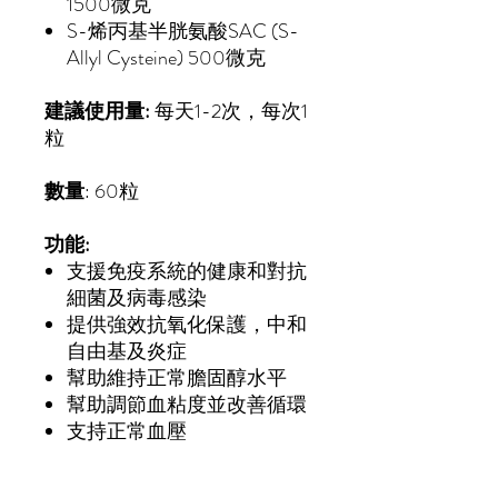
1500微克
S-烯丙基半胱氨酸SAC (S-
Allyl Cysteine) 500微克
建議使用量:
每天1-2次，每次1
粒
數量
: 60粒
功能:
支援免疫系統的健康和對抗
細菌及病毒感染
提供強效抗氧化保護，中和
自由基及炎症
幫助維持正常膽固醇水平
幫助調節血粘度並改善循環
支持正常血壓