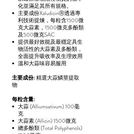
化並滿足其所有規格。
主要成份XaludicinⓇ️透過專
利技術提煉，每粒含1500微
克大蒜素，1500微克多酚類
及500微克SAC
提供最好效能及最穩定具生
物活性的大蒜素及多酚類，
全面提升吸收率及生理效用
溫和大蒜味容易服用
主要成份:
精選大蒜鱗莖提取
物
每粒含量:
大蒜 (Alliumsativum) 100毫
克
大蒜素 (Allicin) 1500微克
總多酚類 (Total Polyphenols)