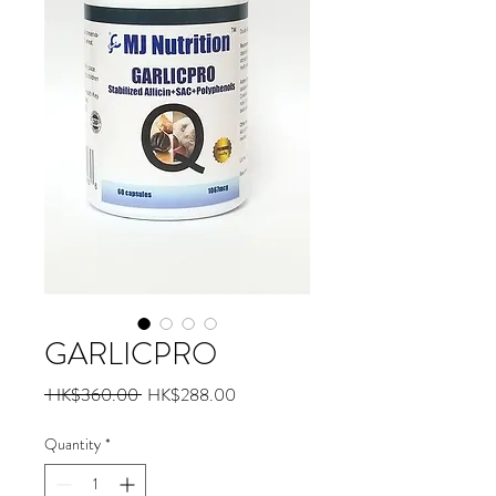
GARLICPRO
Regular
Sale
 HK$360.00 
HK$288.00
Price
Price
Quantity
*