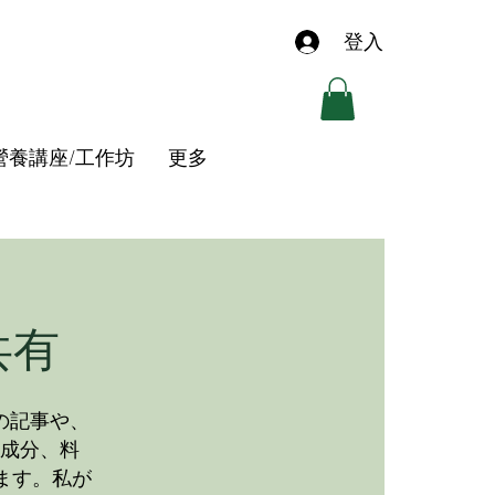
登入
營養講座/工作坊
更多
共有
の記事や、
成分、料
ます。私が