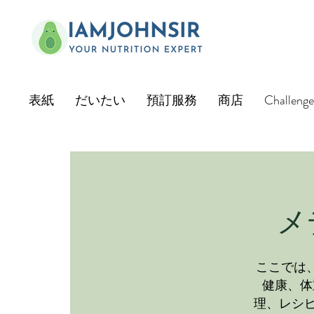
表紙
だいたい
預訂服務
商店
Challenge
メ
ここでは
健康、体
理、レシピ