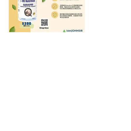
GARLICPRO
通常価格
セール価格
HK$360.00
HK$288.00
40% OFF