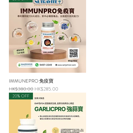
IMMUNEPRO 免疫寶
通常価格
セール価格
HK$380.00
HK$285.00
20% OFF