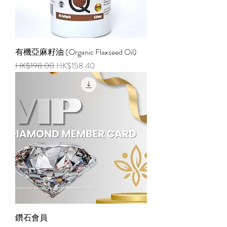
有機亞麻籽油 (Organic Flaxseed Oil)
通常価格
セール価格
HK$198.00
HK$158.40
鑽石會員