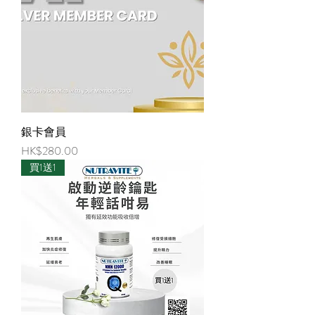
銀卡會員
価格
HK$280.00
買1送1