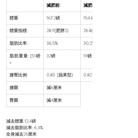
減肥前:
減肥後:
體重
167.2磅
154.8
磅
體重指標:
28.9(肥胖2)
26.8(肥胖2)
脂肪比率:  
36.5%
30.2%
脂肪重量: (51磅
32磅
19磅
>
腰臀比例:
0.85 
 (蘋果型)
0.82 (正常)
腰圍
減6厘米
臀圍
減4厘米
減去體重:12.4磅
減去脂肪比率: 6.3%
全身減去26厘米