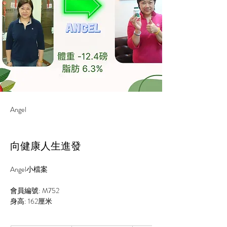
Angel
向健康人生進發
Angel小檔案
會員編號: M752
身高: 
162
厘米