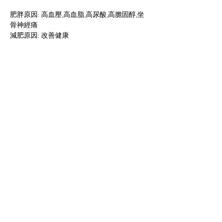
肥胖原因: 高血壓,高血脂,高尿酸,高膽固醇,坐
骨神經痛
減肥原因: 改善健康
減肥感言:
因為過重、血壓高、膽固醇高、尿酸高的身體
問題, 屬於三高人仕, 自己又喜歡進食煎、炸、
脂肪高的食物, 以前最喜愛吃薯片, 所以體重不
停上升, 在多前找營養師幫助, 令我覺得利用營
養及運動去減肥是最有效, 學會正確飲食的價
值觀, 盡量避免高脂肪高膽固醇的食物, 在減肥
過程中, 最為困難是運動方面, 因為自己性格較
為懶惰,但為了健康的身體和身形可穿細一個
碼的衣服為目標進發 。
Previous
Next
ジョン お客様