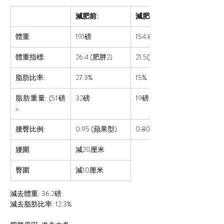
減肥前:
減肥後:
體重
191磅
154.8
磅
體重指標:
26.4 (肥胖2)
21.5(正常)
脂肪比率:  
27.3%
15%
脂肪重量: (51磅
32磅
19磅
>
腰臀比例:
0.95 
(蘋果型)
0.80 (正常)
腰圍
減20厘米
臀圍
減10厘米
減去體重: 36.2磅
減去脂肪比率: 12.3%