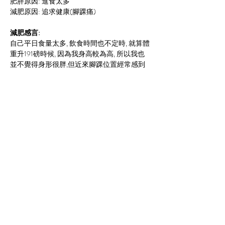
肥胖原因: 進食太多
減肥原因: 追求健康(腳踝痛)
減肥感言:
自己平日食量太多, 飲食時間也不定時, 就算體
重升191磅時候, 因為我身高較為高, 所以我也
並不覺得身形很胖,但近來腳踝位置經常感到
痛楚, 
醫生說我因為體重的負荷而造成, 同時需
要尋求專業營養師幫忙。開始時候最困難地方
是見到自己喜歡的食物要忍口, 也儘量避免油
份高的食物, 進食多些蔬果類的食物, 原來多吃
蔬果, 消化問題得以改善, 運動方面, 初時並不
習慣, 但知道健康的重要性, 也不想家人子女擔
心, 所以我決定堅持下去, 做完運動後, 手腳靈
活性增強了, 身體抵抗力都加強, 最開心是我成
功減去36磅, 令我腳踝的痛楚消失了, 連步行也
變得輕快, 個人充滿自信, 現在我也保持每天運
動的習慣及均衡的營養飲食, 所有病痛從此遠
離我, 可以做很多自己喜歡的事情了。
Previous
Next