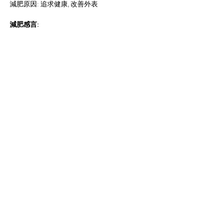
減肥原因: 追求健康, 改善外表
減肥感言:
“見到自己體形及腰圍一直增加, 很不滿意, 後
期體重令膝蓋有點痛及關節不靈活, 所以想減
重, 而因飲食習慣不好, 食得太快太多, 也知是
致肥原因, 之前試
過節食或者使用消腩丸的減
肥產品, 但效果並不明顯, 利用營養及飲食真是
可以有助減肥, 因為由154磅減至141.6磅, 因為
自己以往飲食習慣及社交飲食,都會造成困難, 
所以要選擇性地及減少份量進食, 但眼前見到
自己減磅成功, 自信增加, 精神更好, 行動思想
都比較靈活, 更多精力, 現在最想增加運動量, 
Previous
Next
令自己保持健康的飲食習慣。”
ジョン お客様
​シニア栄養士