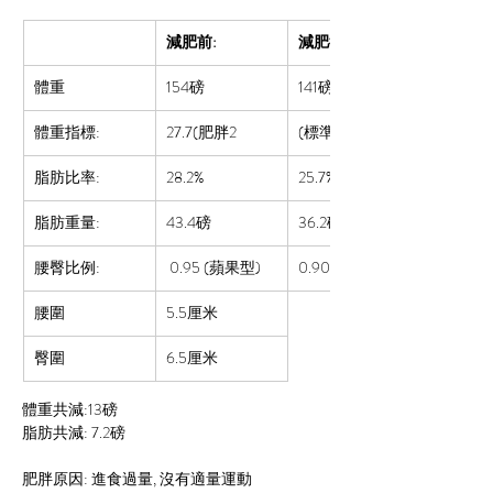
減肥前:
減肥後:
體重
154磅
141磅
體重指標:
27.7(肥胖2
(標準)
脂肪比率:  
28.2%
25.7%
脂肪重量:
43.4磅
36.2磅
腰臀比例:
 0.95 (蘋果型)
0.90 (正常)
腰圍
5.5厘米
臀圍
6.5厘米
體重共減:13磅
脂肪共減: 7.2磅
肥胖原因: 進食過量, 沒有適量運動