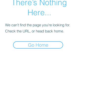
There’s Nothing
Here...
We can’t find the page you’re looking for.
Check the URL, or head back home.
Go Home
ジョン お客様
​シニア栄養士