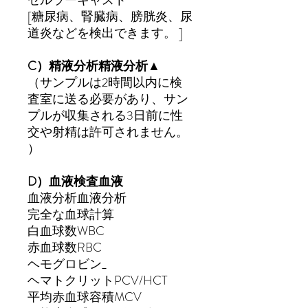
セルラー
キャスト
[
糖尿病、腎臓病、膀胱炎、尿
道炎などを検出できます。
]
C）
精液
分析精液分析▲
（
サンプルは2時間以内に検
査室に送る必要があり、サン
プルが
収集さ
れる3日前に性
交や射精は許可されません
。
）
D）
血液検査
血液
血液
分析血液分析
完全な
血球
計算
白血球数
WBC
赤血球数
RBC
ヘモグロビン
_
ヘマトクリット
PCV/HCT
平均赤血球容積
MCV