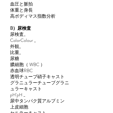
血圧
と脈拍
体重と
身長
高
ボディマス指数
分析
B）
尿検査
尿検査
_
ColorColour
_
外観
_
比重
_
尿
糖
膿
細胞
（
WBC
）
赤血球
RBC
透明チューブ
硝子キャスト
グラニュラーチューブ
グラニ
ュラーキャスト
pH'pH
_
尿中
タンパク質アルブミン
上皮
細胞