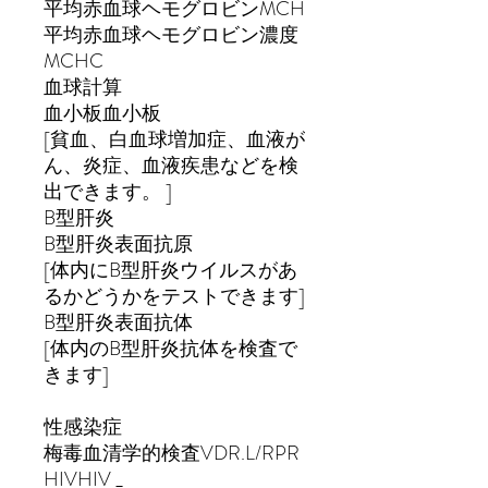
平均赤血球ヘモグロビン
MCH
平均赤血球ヘモグロビン濃度
MCHC
血球
計算
血小板
血小板
[
貧血
、
白血球増加症、血液が
ん、炎症、血液疾患などを
検
出できます。
]
B
型肝炎
B
型肝炎
表面抗原
[
体内にB型肝炎ウイルスがあ
るかどうかをテストできます
]
B
型肝炎
表面抗体
[
体内のB型肝炎抗体を検査で
きます
]
性
感染
症
梅毒血清学的検査
VDR.L/RPR
HIVHIV
_