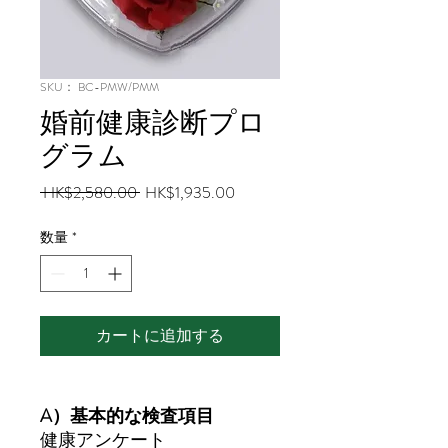
SKU： BC-PMW/PMM
婚前健康診断プロ
グラム
通
セ
 HK$2,580.00 
HK$1,935.00
常
ー
価
ル
数量
*
格
価
格
カートに追加する
A）
基本的
な検査項目
健康
アンケート