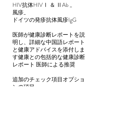
HIV
抗体
HIVⅠ
＆
ⅡAb
_
風疹
_
ドイツの発疹抗体
風疹IgG
医師が健康診断レポートを説
明し、詳細な中国語レポート
と健康アドバイスを添付しま
す健康との包括的な健康診断
レポート 医師による推奨
追加のチェック項目オプショ
ンの項目
婚前検査プランにご参加のお
客様は、当日割引価格で以下
の商品を追加することができ
ます
特別料金は、婚前健康診断プ