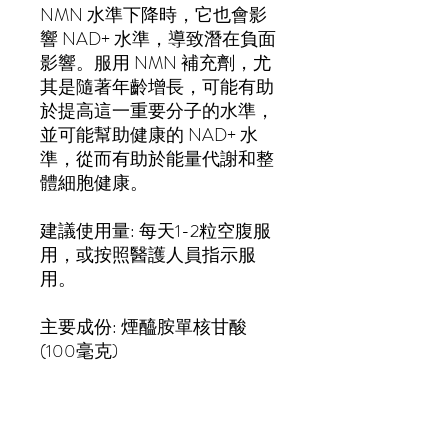
NMN 水準下降時，它也會影
響 NAD+ 水準，導致潛在負面
影響。服用 NMN 補充劑，尤
其是隨著年齡增長，可能有助
於提高這一重要分子的水準，
並可能幫助健康的 NAD+ 水
準，從而有助於能量代謝和整
體細胞健康。
建議使用量: 每天1-2粒空腹服
用，或按照醫護人員指示服
用。
主要成份: 煙醯胺單核甘酸
(100毫克)
功能:
1.修復受損細胞
2.提供細胞產能