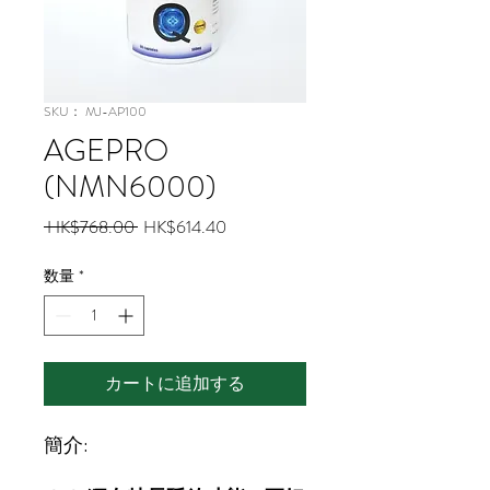
SKU： MJ-AP100
AGEPRO
(NMN6000)
通
セ
 HK$768.00 
HK$614.40
常
ー
価
ル
数量
*
格
価
格
カートに追加する
簡介: