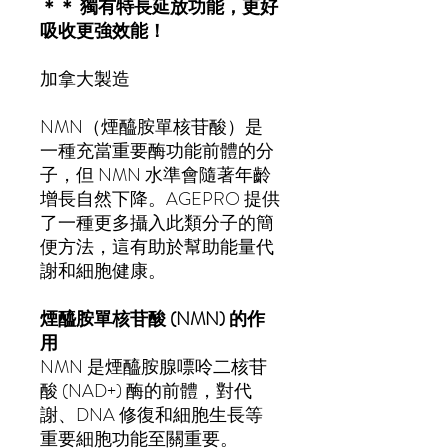
＊＊ 獨有特長延放功能，更好
吸收更強效能！
加拿大製造
NMN（煙醯胺單核苷酸）是
一種充當重要酶功能前體的分
子，但 NMN 水準會隨著年齡
增長自然下降。AGEPRO 提供
了一種更多攝入此類分子的簡
便方法，這有助於幫助能量代
謝和細胞健康。
煙醯胺單核苷酸 (NMN) 的作
用
NMN 是煙醯胺腺嘌呤二核苷
酸 (NAD+) 酶的前體，對代
謝、DNA 修復和細胞生長等
重要細胞功能至關重要。