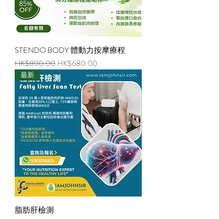
STENDO BODY 體動力按摩療程
一般價格
促銷價格
HK$800.00
HK$680.00
最新
脂肪肝檢測