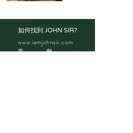
如何找到 JOHN SIR?
www.iamjohnsir.com
電郵:
johnwong@iamjohnsir.c
om
/
info@iamjohnsir.com
地址: 香港九龍旺角彌
敦道789號健峰保險大
廈307室
WHATSAPP:
5900-
1663
/
9497-2349