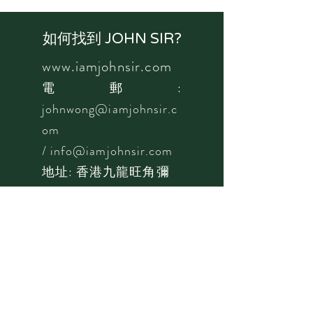
如何找到 JOHN SIR?
www.iamjohnsir.com
電郵:
johnwong@iamjohnsir.c
om
/
info@iamjohnsir.com
地址: 香港九龍旺角彌
敦道789號健峰保險大
廈307室
WHATSAPP:
5900-
1663
/
9497-2349