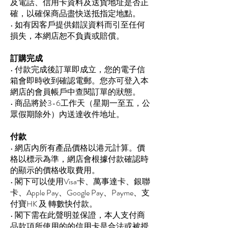
及電話、信用卡資料及送貨地址是否正
確，以確保商品盡快送抵指定地點。
• 如有因客戶提供錯誤資料而引至任何
損失，本網店恕不負責或賠償。
訂購完成
• 付款完成後訂單即成立，您的電子信
箱會即時收到確認電郵。您亦可登入本
網店的會員帳戶中查閱訂單的狀態。
• 商品將於3-6工作天（星期一至五，公
眾假期除外）內送達收件地址。
付款
• 網店內所有產品價格以港元計算。價
格以標示為準，網店會根據付款確認時
的顯示的價格收取費用。
• 閣下可以使用Visa卡、萬事達卡、銀聯
卡、Apple Pay、Google Pay、Payme、支
付寶HK 及 轉數快付款。
• 閣下需在此聲明並保證，本人支付商
品款項所使用的的信用卡是合法或被授