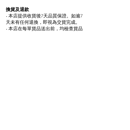
換貨及退款
• 本店提供收貨後7天品質保證。如逾7
天未有任何退換，即視為交貨完成。
• 本店在每單貨品送出前，均檢查貨品
包裝完好。惟因運送途中遇到不可抗力
之因素，導致貨品損毀、洩漏，顧客可
在收貨後7天內，連同送貨單及收據，聯
絡本店顧客服務跟進。
• 售賣之產品如有瑕疵，或在收貨時發
現貨品與訂單不符，請於貨到後7個工作
天內連同送貨單及收據，聯絡本店顧客
服務跟進。
• 顧客須帶同有關貨品，連同送貨單自
行前往太子分店退換貨品。退件如涉及
運費，顧客須自行負責。
• 本店會慎重處理每宗換貨要求，唯以
下例子不能構成換貨的理由：
i) 貨品顏色和電腦屏幕顯示有偏差