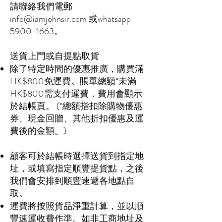
請聯絡我們電郵
info@iamjohnsir.com
或whatsapp
5900-1663
。
送貨上門或自提點取貨
除了特定時間的優惠推廣，購買滿
HK$800免運費。賬單總額*未滿
HK$800需支付運費，費用會顯示
於結帳頁。 (*總額指扣除購物優惠
券、現金回贈、其他折扣優惠及運
費後的金額。)
顧客可於結帳時選擇送貨到指定地
址，或填寫指定順豐提貨點，之後
我們會安排到順豐速遞各地點自
取。
運費將按照貨品淨重計算，並以順
豐速運收費作準。如非工商地址及