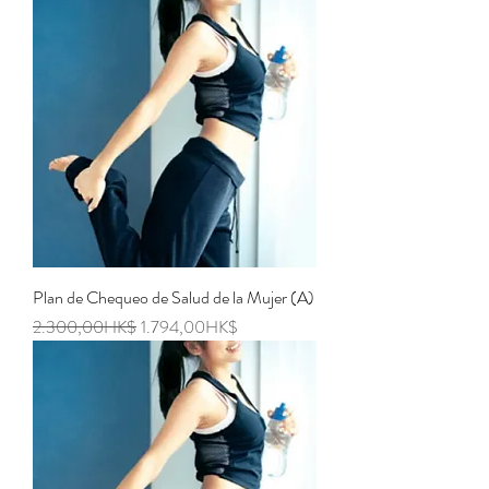
Plan de Chequeo de Salud de la Mujer (A)
Regular Price
Sale Price
2.300,00HK$
1.794,00HK$