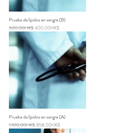
Prueba de lípidos en sangre (B)
Regular Price
Sale Price
500,00HK$
400,00HK$
Prueba de lípidos en sangre (A)
Regular Price
Sale Price
1.100,00HK$
858,00HK$