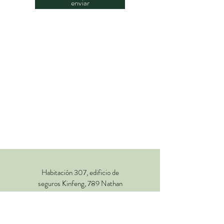
enviar
Habitación 307, edificio de
seguros Kinfeng, 789 Nathan
Road, Mongkok, Kowloon,
Hong Kong
LUN-VIE:
1030-1830