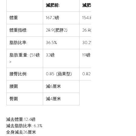
減肥前:
減肥後:
體重
167.2磅
154.8
磅
體重指標:
28.9(肥胖2)
26.8(肥胖2)
脂肪比率:  
36.5%
30.2%
脂肪重量: (51磅
32磅
19磅
>
腰臀比例:
0.85 
 (蘋果型)
0.82 (正常)
腰圍
減6厘米
臀圍
減4厘米
減去體重:12.4磅
減去脂肪比率: 6.3%
全身減去26厘米