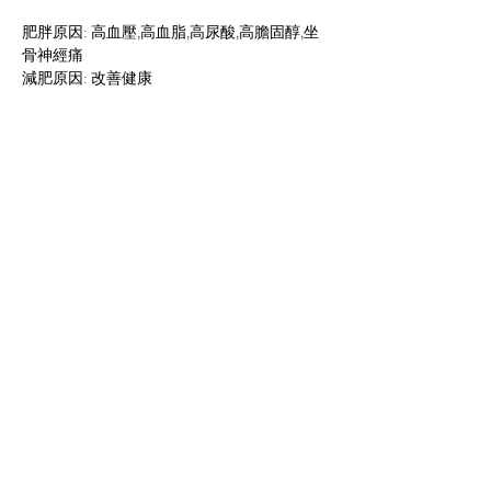
肥胖原因: 高血壓,高血脂,高尿酸,高膽固醇,坐
骨神經痛
減肥原因: 改善健康
減肥感言:
因為過重、血壓高、膽固醇高、尿酸高的身體
問題, 屬於三高人仕, 自己又喜歡進食煎、炸、
脂肪高的食物, 以前最喜愛吃薯片, 所以體重不
停上升, 在多前找營養師幫助, 令我覺得利用營
養及運動去減肥是最有效, 學會正確飲食的價
值觀, 盡量避免高脂肪高膽固醇的食物, 在減肥
過程中, 最為困難是運動方面, 因為自己性格較
為懶惰,但為了健康的身體和身形可穿細一個
碼的衣服為目標進發 。
Previous
Next
JUAN SEÑOR