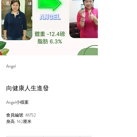
Angel
向健康人生進發
Angel小檔案
會員編號: M752
身高: 
162
厘米