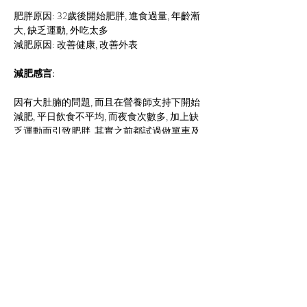
肥胖原因: 32歲後開始肥胖, 進食過量, 年齡漸
大, 缺乏運動, 外吃太多
減肥原因: 改善健康, 改善外表
減肥感言:
因有大肚腩的問題, 而且在營養師支持下開始
減肥, 平日飲食不平均, 而夜食次數多, 加上缺
乏運動而引致肥胖, 其實之前都試過做單車及
跑步, 可能在飲食方面不能兩者配合, 效果只能
減4-5磅, 沒有堅持做運動之下體重會直接上
升, 原來營養及飲食習慣對減肥絕對有效, 在細
心營養師指導下, 學習到食物換算法簡單易明, 
在日常飲食中可以選擇自己鐘意食物(而且健
康), 很有彈性, 當中因為工作繁忙夜食多, 但會
選擇進食健康而且有益食物, 也知道自己有一
個清晰目標, 所以最终能夠克服, 減去大肚腩, 
回復以往纖腰很開心, 可以買自己喜愛衫, 因工
作關係多在電視上螢幕出現, 上鏡也比以前更
精神及身形更FIT, 著上合身西裝更顯得年輕, 
自己會KEEP住這滿意身形, 更會將成功減肥感