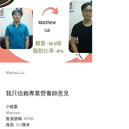
Mathew Lui
我只信賴專業營養師意見
小檔案
Matthew
會員號碼: M785
身高: 
163
厘米