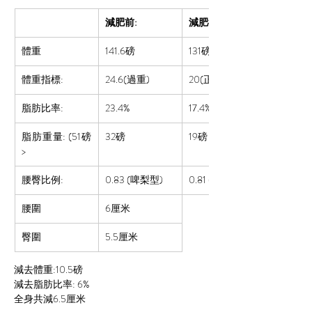
減肥前:
減肥後:
體重
141.6磅
131
磅
體重指標:
24.6(過重)
20(正常)
脂肪比率:  
23.4%
17.4%
脂肪重量: (51磅
32磅
19磅
>
腰臀比例:
0.83
 (啤梨型)
0.81 (正常)
腰圍
6厘米
臀圍
5.5厘米
減去體重:10.5磅
減去脂肪比率: 6%
全身共減6.5厘米