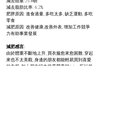
減去體重:25.8磅
減去脂肪比率: 6.2%
肥胖原因: 進食過量, 多吃太多, 缺乏運動, 多吃
零食
減肥原因: 改善健康,改善外表, 增加工作競爭
力有助事業發展
減肥感言:
由於體重不斷地上升, 買衣服愈來愈困難, 穿起
來也不太美觀, 身邊的朋友都能輕易買到喜愛
的衣服, 加上朋友極力推薦營養師John, 所以並
下定決心去減肥, 暴飲暴食是致肥的原因, 加上
喜歡的甜食, 雖然有時會做運動, 但缺乏恆心, 
很容易便放棄, 之前試過將每餐份量突然減少
或者不吃正餐, 然後做運動, 雖然在短時間內有
明顯的減磅, 但體質有點兒吃不消, 沒有精神, 
所以很快又放棄, 磅數收回升, 飲食和運動是要
互相配合才對減肥有效, 其中一方做得不好, 都
會影響減肥效果, 多水果多蔬菜令我改善了大
便的情況, 而每次做完運動都會感覺到特舒暢
和精神, 最困難的是每星期要做四至五次運動, 
工作後總是疲累, 還要做運運動, 真的很辛苦, 