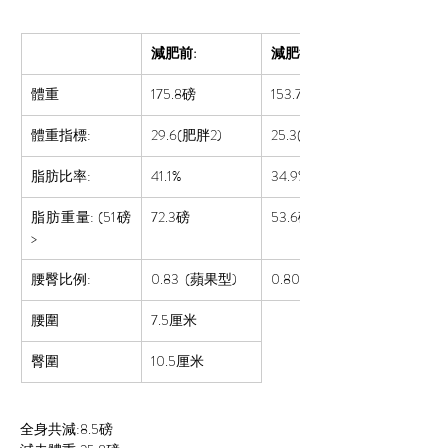
減肥前:
減肥後:
體重
175.8磅
153.7
磅
體重指標:
29.6(肥胖2)
25.3(肥胖1)
脂肪比率:  
41.1%
34.9%
脂肪重量: (51磅
72.3磅
53.6磅
>
腰臀比例:
0.83 
 (蘋果型)
0.80 (正常)
腰圍
7.5厘米
臀圍
10.5厘米
全身共減:8.5磅