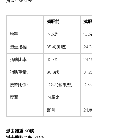
身高: 
156
厘米
減肥前:
減肥後:
體重
190磅
130磅
體重指標:
35.4(痴肥
)
24.3(過重)
脂肪比率:  
45.7%
24.1%
脂肪重量:
86.8磅
31.2磅
腰臀比例:
0.82 (蘋果型)
0.78 (啤梨型)
腰圍
23厘米
臀圍
24厘米
減去體重:60磅
減去脂肪比率: 21.6%