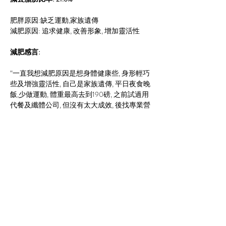
肥胖原因:缺乏運動,家族遺傳
減肥原因: 追求健康, 改善形象, 增加靈活性
減肥感言:
“一直我想減肥原因是想身體健康些, 身形輕巧
些及增強靈活性, 自己是家族遺傳, 平日夜食晚
飯,少做運動, 體重最高去到190磅, 之前試過用
代餐及纖體公司, 但沒有太大成效, 後找專業營
養師, 安排適合個人飲食份量及運動, 令我學習
一套適合自己的正確營養飲食方法, 有時一餐
裡進食多了, 便會計算到下餐進食多些含纖維
性食物, 初時覺得因為工作太忙, 沒有時間在家
中做運動, 沒有恆心, 但後來在營養師指揮堅持
安排自己每星期一次見營養中心做運動及跑步
等較方便, 成為了一種推動力, 在營養師建議餐
單, 要花時間預備, 有時配合家人飲食, 比較難
配合, 但經過一段時間, 努力地成功減了60磅, 
現在可以穿著比以往細兩個碼衣服, 可以去到
日常時裝店買到自己喜歡衣服, 其實自己好開