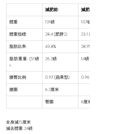
減肥前:
減肥後:
體重
131磅
107
磅
體重指標:
28.4 (肥胖2)
23.1 (標準)
脂肪比率:  
43.8%
28.9%
脂肪重量: (51磅
26.2磅
14磅
>
腰臀比例:
0.97 
(蘋果型)
0.96  (蘋果型)
腰圍
6.2厘米
臀圍
6厘米
全身減15厘米
減去體重:24磅