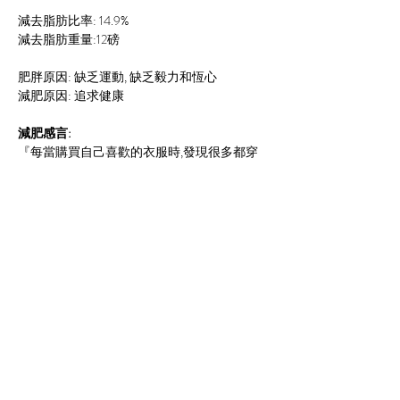
減去脂肪比率: 14.9%
減去脂肪重量:12磅
肥胖原因: 缺乏運動, 缺乏毅力和恆心
減肥原因: 追求健康
減肥感言:
『每當購買自己喜歡的衣服時,發現很多都穿
不上,不是鈕位扣不上,就是太緊的問題,最終將
這堆積如山的衫褲,拋棄至垃圾房,浪費很多金
錢。曾經試不同減肥方法,進食代餐時,因為沒
有持續的飽肚感,令全身變得手軟腳軟,效果也
是減掉了3磅,最後都放棄了,反而磅重再回升,
後來我找到了一個健康的減肥方法,就是透過
營養師的跟進,在減肥過程中,我學會了各種食
物的營養,知道哪種食物熱量較為高,而哪種水
果含糖份較多,以前我不喜歡吃蔬果,但現在才
發現蔬果養份對人體是非常重要,達到飲食均
衡,我成功減去12磅,除了身體體抗力增強,精神
狀態好之外,皮膚也回復彈性,朋友們紛紛讚我
外表年輕了,現在去購買衣服的時候,也不用擔
Previous
Next