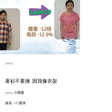
Lancy
著衫不要揀, 因我像衣架
Lancy 小檔案
身高: 
145
厘米